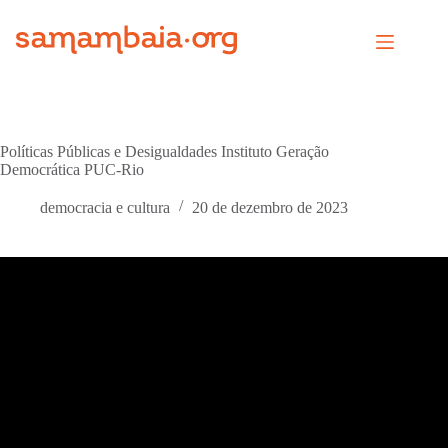
Pular
para
o
conteúdo
Políticas Públicas e Desigualdades Instituto Geração
Democrática PUC-Rio
democracia e cultura
20 de dezembro de 2023