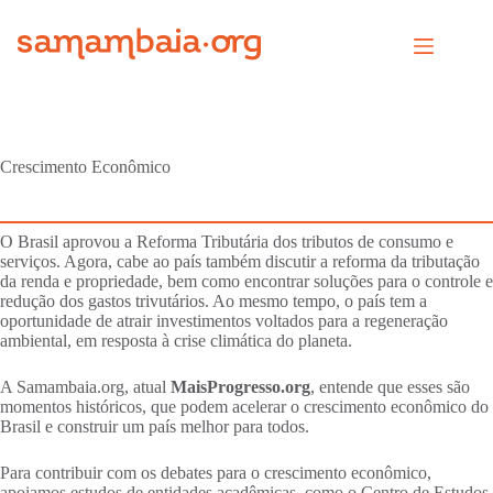
Pular
para
o
conteúdo
Crescimento Econômico
O Brasil aprovou a Reforma Tributária dos tributos de consumo e
serviços. Agora, cabe ao país também discutir a reforma da tributação
da renda e propriedade, bem como encontrar soluções para o controle e
redução dos gastos trivutários. Ao mesmo tempo, o país tem a
oportunidade de atrair investimentos voltados para a regeneração
ambiental, em resposta à crise climática do planeta.
A Samambaia.org, atual
MaisProgresso.org
, entende que esses são
momentos históricos, que podem acelerar o crescimento econômico do
Brasil e construir um país melhor para todos.
Para contribuir com os debates para o crescimento econômico,
apoiamos estudos de entidades acadêmicas, como o Centro de Estudos