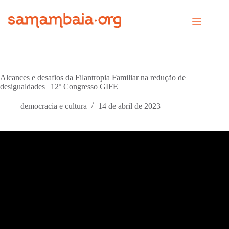
Pular
para
o
conteúdo
Alcances e desafios da Filantropia Familiar na redução de
desigualdades | 12º Congresso GIFE
democracia e cultura
14 de abril de 2023