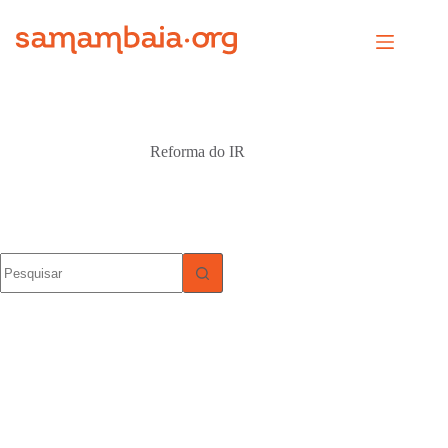
Pular
para
o
conteúdo
Reforma do IR
Sem
resultados